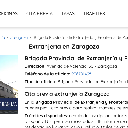
OFICINAS
CITA PREVIA
TASAS
TRÁMITES
ría
›
Zaragoza
›
Brigada Provincial de Extranjería y Fronteras de Z
Extranjería en Zaragoza
Brigada Provincial de Extranjería y
Dirección:
Avenida de Valencia, 50 - Zaragoza
Teléfono de la oficina:
976791495
Tipo de oficina:
Brigada Provincial de Extranjería y
Cita previa extranjería Zaragoza
En la
Brigada Provincial de Extranjería y Fronter
puedes pedir cita previa para realizar trámites de ext
Trámites disponibles:
cédula de inscripción, autoriz
a España, NIE, permiso de estudios, TIE, informe de 
residencia no lucrativa, asilo y refugio, títulos de viaj