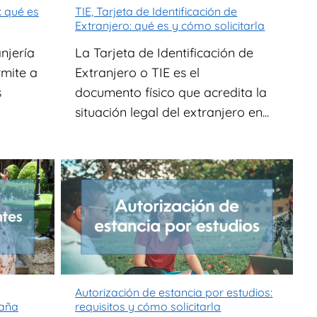
: qué es
TIE, Tarjeta de Identificación de
Extranjero: qué es y cómo solicitarla
njería
La Tarjeta de Identificación de
rmite a
Extranjero o TIE es el
s
documento físico que acredita la
situación legal del extranjero en...
Autorización de estancia por estudios:
paña
requisitos y cómo solicitarla