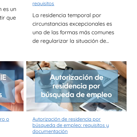
requisitos
n es un
La residencia temporal por
ir que
circunstancias excepcionales es
una de las formas más comunes
de regularizar la situación de...
oro o
Autorización de residencia por
búsqueda de empleo: requisitos y
documentación