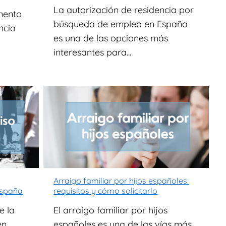
La autorización de residencia por
umento
búsqueda de empleo en España
ncia
es una de las opciones más
interesantes para...
Arraigo familiar por hijos españoles:
España
requisitos y cómo solicitarlo
e la
El arraigo familiar por hijos
en
españoles es una de las vías más