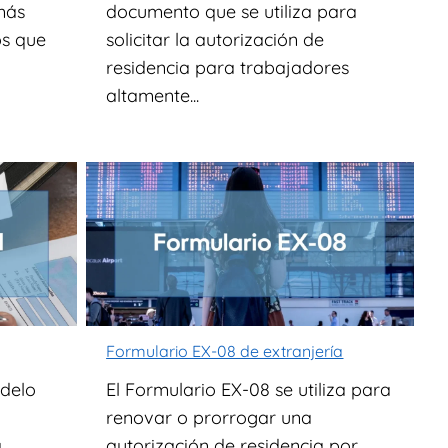
más
documento que se utiliza para
os que
solicitar la autorización de
residencia para trabajadores
altamente...
Formulario EX-08 de extranjería
odelo
El Formulario EX-08 se utiliza para
renovar o prorrogar una
a
autorización de residencia por