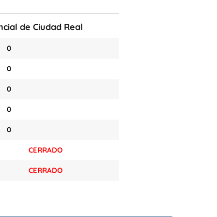
ncial de Ciudad Real
0
0
0
0
0
CERRADO
CERRADO