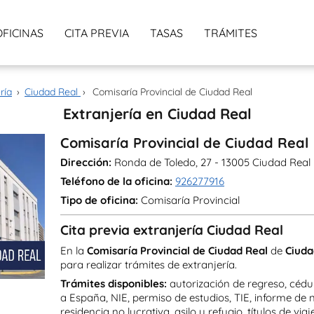
OFICINAS
CITA PREVIA
TASAS
TRÁMITES
ría
›
Ciudad Real
›
Comisaría Provincial de Ciudad Real
Extranjería en Ciudad Real
Comisaría Provincial de Ciudad Real
Dirección:
Ronda de Toledo, 27 - 13005 Ciudad Real
Teléfono de la oficina:
926277916
Tipo de oficina:
Comisaría Provincial
Cita previa extranjería Ciudad Real
En la
Comisaría Provincial de Ciudad Real
de
Ciuda
para realizar trámites de extranjería.
Trámites disponibles:
autorización de regreso, cédul
a España, NIE, permiso de estudios, TIE, informe de 
residencia no lucrativa, asilo y refugio, títulos de viaj