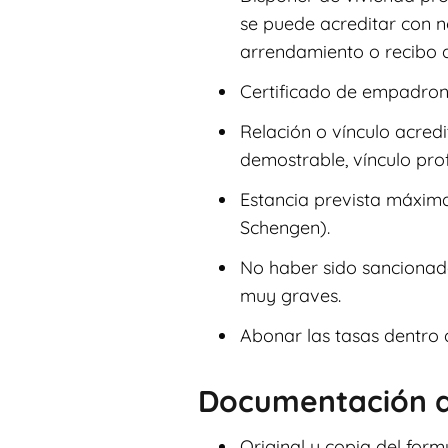
se puede acreditar con no
arrendamiento o recibo de
Certificado de empadrona
Relación o vínculo acred
demostrable, vínculo profe
Estancia prevista máxima
Schengen).
No haber sido sancionado
muy graves.
Abonar las tasas dentro d
Documentación a
Original y copia del formul