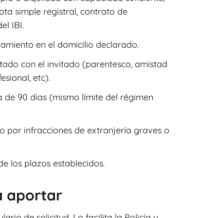
ta simple registral, contrato de
l IBI.
miento en el domicilio declarado.
itado con el invitado (parentesco, amistad
sional, etc).
 de 90 días (mismo límite del régimen
 por infracciones de extranjería graves o
e los plazos establecidos.
 aportar
ario de solicitud. Lo facilita la Policía y