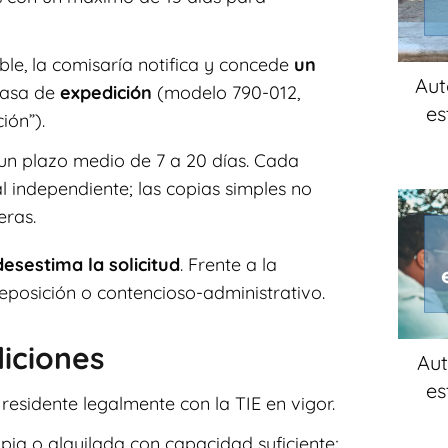
able, la comisaría notifica y concede
un
Aut
tasa de
expedición
(modelo 790-012,
es
ión”).
 un plazo medio de 7 a 20 días. Cada
al independiente; las copias simples no
eras.
desestima la solicitud
. Frente a la
posición o contencioso-administrativo.
diciones
Aut
es
residente legalmente con la TIE en vigor.
pia o alquilada con capacidad suficiente;