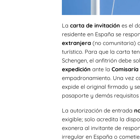
La
carta de invitación
es el d
residente en España se respo
extranjera
(no comunitaria) d
turístico. Para que la carta te
Schengen, el anfitrión debe so
expedición
ante la
Comisaría 
empadronamiento. Una vez con
expide el original firmado y s
pasaporte y demás requisitos 
La autorización de entrada
no
exigible; solo acredita la dis
exonera al invitante de respon
irregular en España o cometier