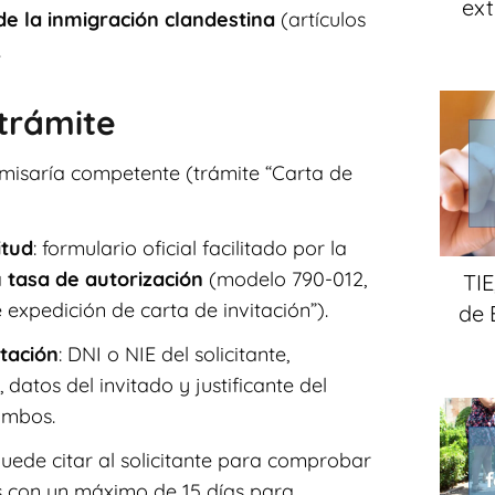
ext
e la inmigración clandestina
(artículos
.
 trámite
comisaría competente (trámite “Carta de
itud
: formulario oficial facilitado por la
a
tasa de autorización
(modelo 790-012,
TIE
 expedición de carta de invitación”).
de 
tación
: DNI o NIE del solicitante,
 datos del invitado y justificante del
 ambos.
 puede citar al solicitante para comprobar
s con un máximo de 15 días para