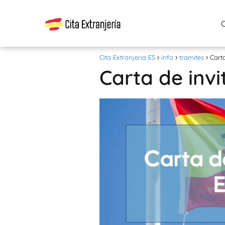
Cita Extranjeria ES
info
tramites
Cart
Carta de inv