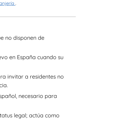
ranjería
.
que no disponen de
nuevo en España cuando su
a invitar a residentes no
ia.
español, necesario para
status legal; actúa como