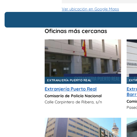
Ver ubicación en Google Maps
Oficinas más cercanas
EXTRANJERÍA PUERTO REAL
EXTR
Extranjería Puerto Real
Extr
Bar
Comisaría de Policía Nacional
Comis
Calle Carpintero de Ribera, s/n
Paseo